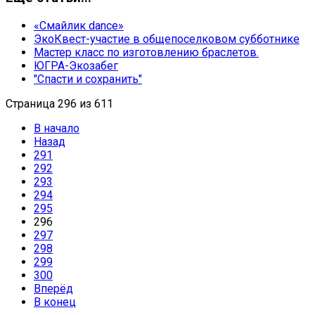
«Смайлик dance»
ЭкоКвест-участие в общепоселковом субботнике
Мастер класс по изготовлению браслетов.
ЮГРА-Экозабег
"Спасти и сохранить"
Страница 296 из 611
В начало
Назад
291
292
293
294
295
296
297
298
299
300
Вперёд
В конец