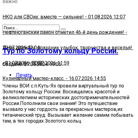
Важно
НКО для СВОих: вместе — сильнее!
-
01.08.2026 12:07
Нефтеюганский район отметил 46‑й день рождения!
-
30.07.2026 12:04
День дружбы: праздник улыбок, творчества и веселья!
Тур по Золотому кольцу России.
-
«Я — это я»
31.07.2026 12:02
-
30.07.2026 11:59
Создано: 27.05.2024 19:06
Печать
Кулинарный мастер-класс.
-
16.07.2026 14:55
Члены ВОИ с.п.Куть-Ях провели виртуальный тур по
Золотому кольцу России. Восхищались красотой и
великолепием исторических достопримечательностей
России.Пополнили свои знания! Это путешествие
вызвало у нас гордость за прекрасных мастеров,их
титанический труд. Вызывает желание самим побывать
там, в тех городах Золотого кольц