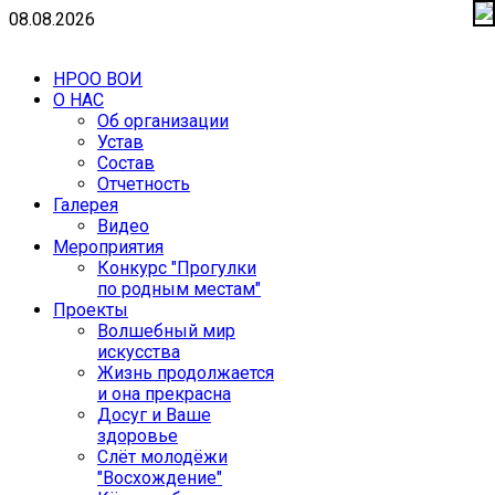
08.08.2026
НРОО ВОИ
О НАС
Об организации
Устав
Состав
Отчетность
Галерея
Видео
Мероприятия
Конкурс "Прогулки
по родным местам"
Проекты
Волшебный мир
искусства
Жизнь продолжается
и она прекрасна
Досуг и Ваше
здоровье
Cлёт молодёжи
"Восхождение"