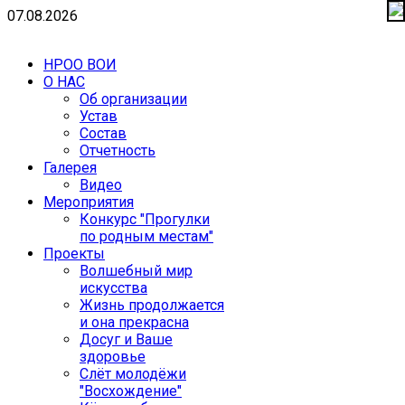
07.08.2026
НРОО ВОИ
О НАС
Об организации
Устав
Состав
Отчетность
Галерея
Видео
Мероприятия
Конкурс "Прогулки
по родным местам"
Проекты
Волшебный мир
искусства
Жизнь продолжается
и она прекрасна
Досуг и Ваше
здоровье
Cлёт молодёжи
"Восхождение"