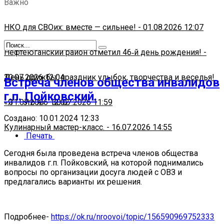
Важно
НКО для СВОих: вместе — сильнее!
-
01.08.2026 12:07
Нефтеюганский район отметил 46‑й день рождения!
-
30.07.2026 12:04
День дружбы: праздник улыбок, творчества и веселья!
Встреча членов общества инвалидов
г.п. Пойковский.
-
«Я — это я»
31.07.2026 12:02
-
30.07.2026 11:59
Создано: 10.01.2024 12:33
Кулинарный мастер-класс.
-
16.07.2026 14:55
Печать
Сегодня была проведена встреча членов общества
инвалидов г.п. Пойковский, на которой поднимались
вопросы по организации досуга людей с ОВЗ и
предлагались варианты их решения.
Подробнее-
https://ok.ru/nroovoi/topic/156590969752333