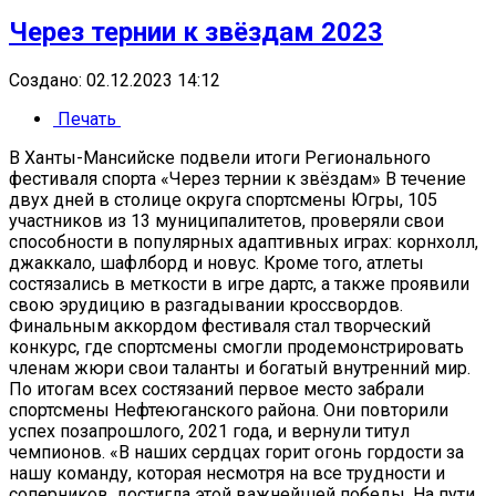
Через тернии к звёздам 2023
Создано: 02.12.2023 14:12
Печать
В Ханты-Мансийске подвели итоги Регионального
фестиваля спорта «Через тернии к звёздам» В течение
двух дней в столице округа спортсмены Югры, 105
участников из 13 муниципалитетов, проверяли свои
способности в популярных адаптивных играх: корнхолл,
джаккало, шафлборд и новус. Кроме того, атлеты
состязались в меткости в игре дартс, а также проявили
свою эрудицию в разгадывании кроссвордов.
Финальным аккордом фестиваля стал творческий
конкурс, где спортсмены смогли продемонстрировать
членам жюри свои таланты и богатый внутренний мир.
По итогам всех состязаний первое место забрали
спортсмены Нефтеюганского района. Они повторили
успех позапрошлого, 2021 года, и вернули титул
чемпионов. «В наших сердцах горит огонь гордости за
нашу команду, которая несмотря на все трудности и
соперников, достигла этой важнейшей победы. На пути