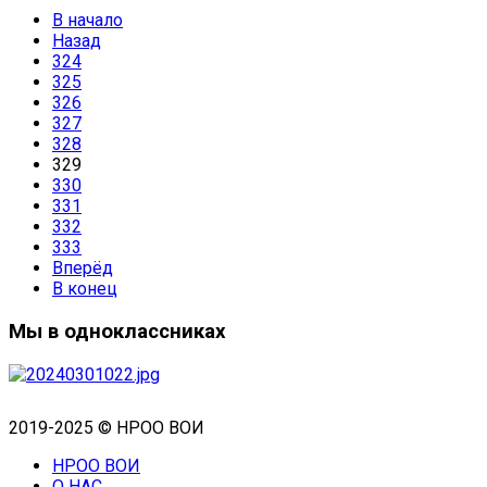
В начало
Назад
324
325
326
327
328
329
330
331
332
333
Вперёд
В конец
Мы в одноклассниках
2019-2025 © НРОО ВОИ
НРОО ВОИ
О НАС