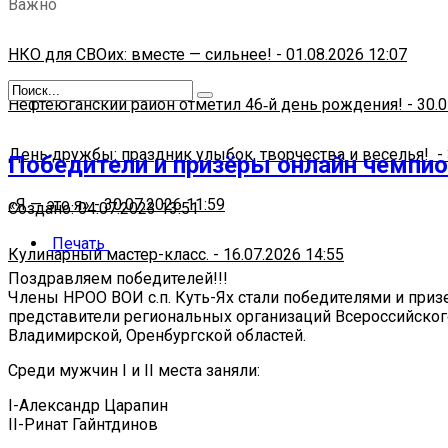
Важно
НКО для СВОих: вместе — сильнее!
-
01.08.2026 12:07
Нефтеюганский район отметил 46‑й день рождения!
-
30.0
День дружбы: праздник улыбок, творчества и веселья!
-
Победители и призёры онлайн чемпио
«Я — это я»
-
30.07.2026 11:59
Создано: 04.07.2023 13:51
Печать
Кулинарный мастер-класс.
-
16.07.2026 14:55
Поздравляем победителей!!!
Члены НРОО ВОИ с.п. Куть-Ях стали победителями и призе
представители региональных организаций Всероссийского
Владимирской, Оренбургской областей.
Среди мужчин I и II места заняли:
I-Александр Царапин
II-Ринат Гайнтдинов