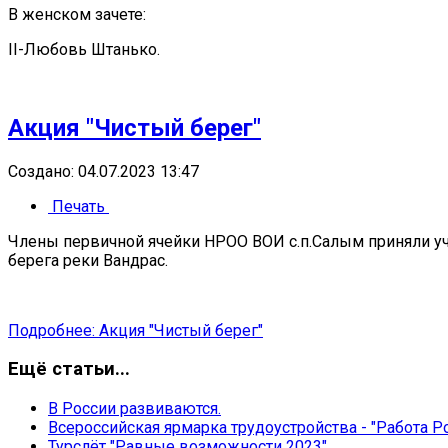
В женском зачете:
II-Любовь Штанько.
Акция "Чистый берег"
Создано: 04.07.2023 13:47
Печать
Члены первичной ячейки НРОО ВОИ с.п.Салым приняли уча
берега реки Вандрас.
Подробнее: Акция "Чистый берег"
Ещё статьи...
В России развиваются.
Всероссийская ярмарка трудоустройства - "Работа Ро
Турслёт "Равные возможности 2023"