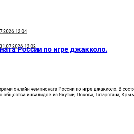
7.2026 12:04
31.07.2026 12:02
ната России по игре джакколо.
рами онлайн чемпионата России по игре джакколо. В состя
 общества инвалидов из Якутии, Пскова, Татарстана, Крым