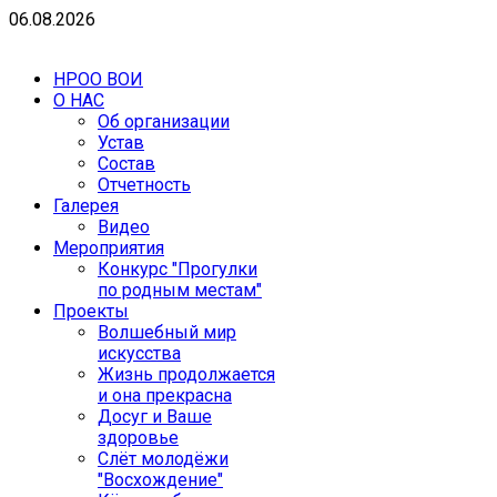
06.08.2026
НРОО ВОИ
О НАС
Об организации
Устав
Состав
Отчетность
Галерея
Видео
Мероприятия
Конкурс "Прогулки
по родным местам"
Проекты
Волшебный мир
искусства
Жизнь продолжается
и она прекрасна
Досуг и Ваше
здоровье
Cлёт молодёжи
"Восхождение"