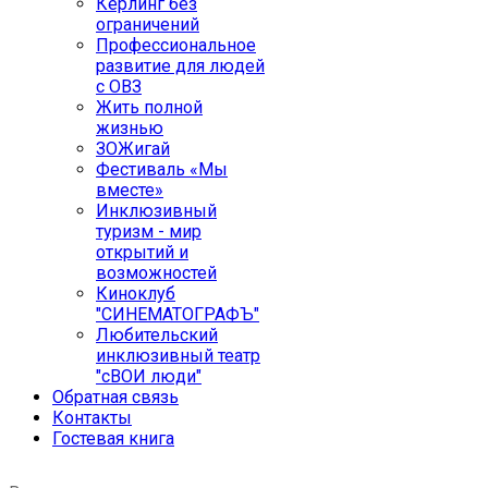
Кёрлинг без
ограничений
Профессиональное
развитие для людей
с ОВЗ
Жить полной
жизнью
ЗОЖигай
Фестиваль «Мы
вместе»
Инклюзивный
туризм - мир
открытий и
возможностей
Киноклуб
"СИНЕМАТОГРАФЪ"
Любительский
инклюзивный театр
"сВОИ люди"
Обратная связь
Контакты
Гостевая книга