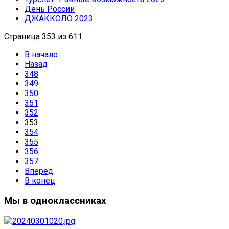
День России
ДЖАККОЛО 2023.
Страница 353 из 611
В начало
Назад
348
349
350
351
352
353
354
355
356
357
Вперёд
В конец
Мы в одноклассниках