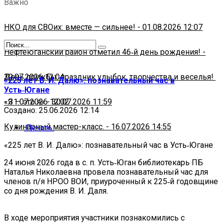
Важно
НКО для СВОих: вместе — сильнее!
-
01.08.2026 12:07
Нефтеюганский район отметил 46‑й день рождения!
-
30.07.2026 12:04
День дружбы: праздник улыбок, творчества и веселья!
«225 лет В. И. Далю»: познавательный час в
Усть‑Югане
-
«Я — это я»
31.07.2026 12:02
-
30.07.2026 11:59
Создано: 25.06.2026 12:14
Кулинарный мастер-класс.
-
16.07.2026 14:55
Печать
«225 лет В. И. Далю»: познавательный час в Усть‑Югане
24 июня 2026 года в с. п. Усть‑Юган библиотекарь ПБ
Наталья Николаевна провела познавательный час для
членов п/я НРОО ВОИ, приуроченный к 225‑й годовщине
со дня рождения В. И. Даля.
В ходе мероприятия участники познакомились с