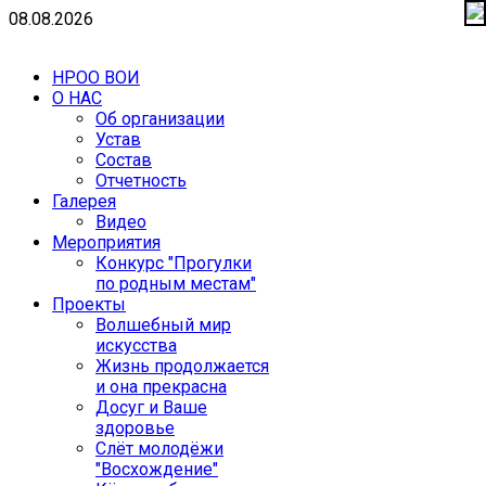
08.08.2026
НРОО ВОИ
О НАС
Об организации
Устав
Состав
Отчетность
Галерея
Видео
Мероприятия
Конкурс "Прогулки
по родным местам"
Проекты
Волшебный мир
искусства
Жизнь продолжается
и она прекрасна
Досуг и Ваше
здоровье
Cлёт молодёжи
"Восхождение"