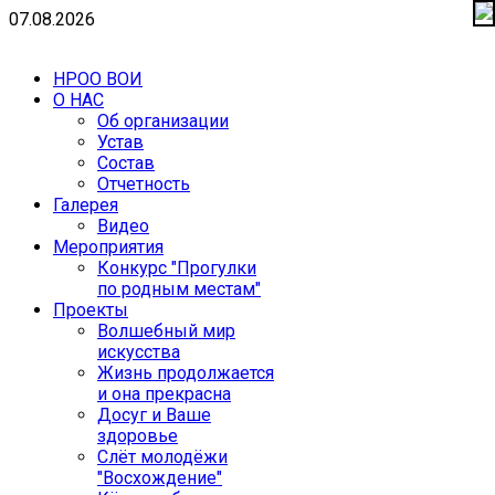
07.08.2026
НРОО ВОИ
О НАС
Об организации
Устав
Состав
Отчетность
Галерея
Видео
Мероприятия
Конкурс "Прогулки
по родным местам"
Проекты
Волшебный мир
искусства
Жизнь продолжается
и она прекрасна
Досуг и Ваше
здоровье
Cлёт молодёжи
"Восхождение"