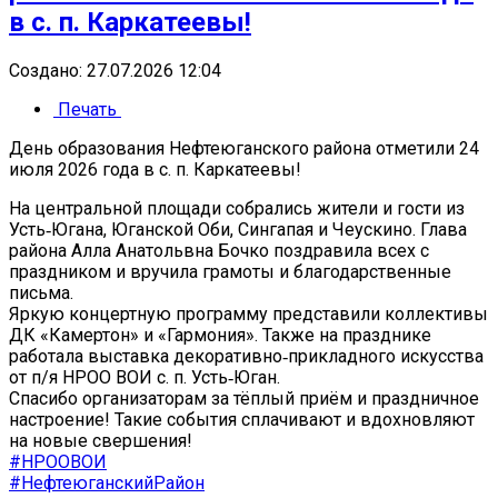
в с. п. Каркатеевы!
Создано: 27.07.2026 12:04
Печать
День образования Нефтеюганского района отметили 24
июля 2026 года в с. п. Каркатеевы!
На центральной площади собрались жители и гости из
Усть‑Югана, Юганской Оби, Сингапая и Чеускино. Глава
района Алла Анатольвна Бочко поздравила всех с
праздником и вручила грамоты и благодарственные
письма.
Яркую концертную программу представили коллективы
ДК «Камертон» и «Гармония». Также на празднике
работала выставка декоративно‑прикладного искусства
от п/я НРОО ВОИ с. п. Усть‑Юган.
Спасибо организаторам за тёплый приём и праздничное
настроение! Такие события сплачивают и вдохновляют
на новые свершения!
#НРООВОИ
#НефтеюганскийРайон