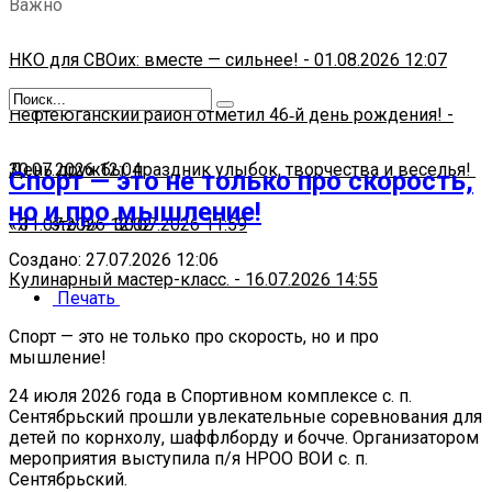
Важно
НКО для СВОих: вместе — сильнее!
-
01.08.2026 12:07
Нефтеюганский район отметил 46‑й день рождения!
-
30.07.2026 12:04
День дружбы: праздник улыбок, творчества и веселья!
Спорт — это не только про скорость,
но и про мышление!
-
«Я — это я»
31.07.2026 12:02
-
30.07.2026 11:59
Создано: 27.07.2026 12:06
Кулинарный мастер-класс.
-
16.07.2026 14:55
Печать
Спорт — это не только про скорость, но и про
мышление!
24 июля 2026 года в Спортивном комплексе с. п.
Сентябрьский прошли увлекательные соревнования для
детей по корнхолу, шаффлборду и бочче. Организатором
мероприятия выступила п/я НРОО ВОИ с. п.
Сентябрьский.