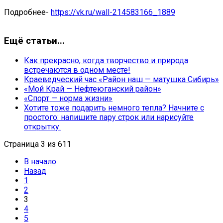
Подробнее-
https://vk.ru/wall-214583166_1889
Ещё статьи...
Как прекрасно, когда творчество и природа
встречаются в одном месте!
Краеведческий час «Район наш — матушка Сибирь»
«Мой Край — Нефтеюганский район»
«Спорт — норма жизни»
Хотите тоже подарить немного тепла? Начните с
простого: напишите пару строк или нарисуйте
открытку.
Страница 3 из 611
В начало
Назад
1
2
3
4
5